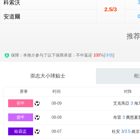
科索沃
2.5/3
安道爾
推
保障：本推介参与了以下保障承诺：不中返还
100
%[
详情
]
崇志大小球贴士
相
赛事
时间
对阵
荷甲
08-09
艾克馬亞
3
海
愛甲
08-08
布雷
3
費恩夏
歐霸盃
08-07
杜安
3/3.5
維京