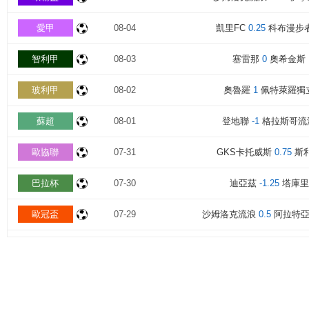
愛甲
08-04
凱里FC
0.25
科布漫步
智利甲
08-03
塞雷那
0
奧希金斯
玻利甲
08-02
奧魯羅
1
佩特萊羅獨
蘇超
08-01
登地聯
-1
格拉斯哥流
歐協聯
07-31
GKS卡托威斯
0.75
斯
巴拉杯
07-30
迪亞茲
-1.25
塔庫里
歐冠盃
07-29
沙姆洛克流浪
0.5
阿拉特亞