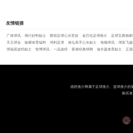
友情链接
广体球讯
|
烽行好料贴士
|
辉煌足球心水竞技
|
金巴伦足球推介
|
足球宝典独家
天王球会
|
纵横体育猛料
|
鸿利足球
|
体坛高手心水贴士
|
海顿球讯
|
球彩飞扬
球福居波经贴士
|
智博球讯
|
一品波经
|
香港经典球网
|
迪丰盈体育贴士
|
正源
德胜推介网属于足球推介、篮球推介的
购买者