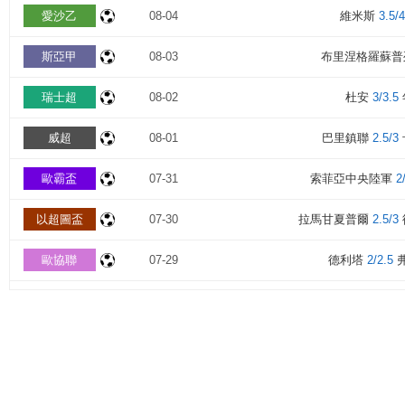
愛沙乙
08-04
維米斯
3.5/4
斯亞甲
08-03
布里涅格羅蘇
瑞士超
08-02
杜安
3/3.5
威超
08-01
巴里鎮聯
2.5/3
歐霸盃
07-31
索菲亞中央陸軍
2
以超圖盃
07-30
拉馬甘夏普爾
2.5/3
歐協聯
07-29
德利塔
2/2.5