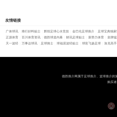
友情链接
广体球讯
|
烽行好料贴士
|
辉煌足球心水竞技
|
金巴伦足球推介
|
足球宝典独家
正源体育
|
百川体育资讯
|
德胜球道内幕
|
财讯足球贴士
|
新势力体育
|
皇牌猛
天一波经
|
万事达球讯
|
足球骑士
|
球福居波经贴士
|
球彩飞扬足球
|
洛克高手
德胜推介网属于足球推介、篮球推介的
购买者