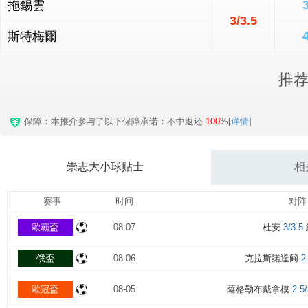
拖錫雲
3/3.5
斯特梅爾
推
保障：本推介参与了以下保障承诺：不中返还
100
%[
详情
]
崇志大小球贴士
相
赛事
时间
对阵
歐霸盃
08-07
杜安
3/3.5
俄盃
08-06
克拉斯諾達爾
2
歐冠盃
08-05
薩格勒布戴拿模
2.5