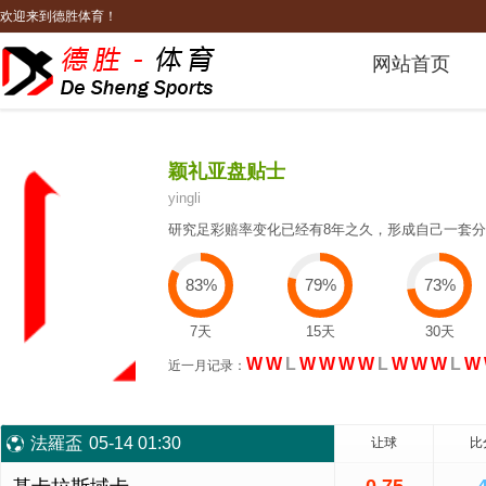
欢迎来到德胜体育！
网站首页
颖礼亚盘贴士
yingli
研究足彩赔率变化已经有8年之久，形成自己一套
83%
79%
73%
7天
15天
30天
W
W
L
W
W
W
W
L
W
W
W
L
W
近一月记录：
法羅盃
05-14 01:30
让球
比