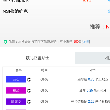
0.75
基卡拉斯域卡
NSI魯納維克
推荐：
保障：本推介参与了以下保障承诺：不中返还
100
%[
详情
]
颖礼亚盘贴士
相
赛事
时间
对阵
意盃
08-09
維琴察
0.75
卡坦尼亞
德乙
08-08
波琴
0.25
哈化柏林
歐霸盃
08-07
列治普斯納
2.25
基卡拉斯