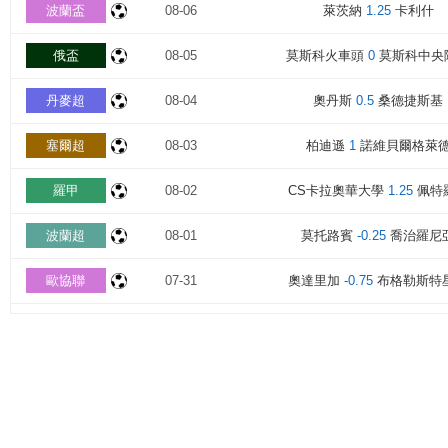
波蘭盃
08-06
萊茨納
1.25
卡利什
俄盃
08-05
莫斯科火車頭
0
莫斯科中央
丹麥超
08-04
奧丹斯
0.5
桑德捷斯基
塞爾超
08-03
柏迪遜
1
諾維貝爾格萊
羅甲
08-02
CS卡拉奧華大學
1.25
佩特
波蘭超
08-01
莫托路賓
-0.25
喬治羅尼
歐協聯
07-31
奧達里加
-0.75
布格勒斯特