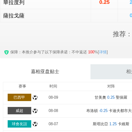
0.25
華拉度列
薩拉戈薩
推荐
保障：本推介参与了以下保障承诺：不中返还
100
%[
详情
]
嘉柏亚盘贴士
相
赛事
时间
对阵
巴西甲
08-09
甘美奧
0.25
聖保羅
威超
08-08
布洛頓
-0.25
卡迪夫都市大
球會友誼
08-07
斯塔比亞
1.25
卡維斯