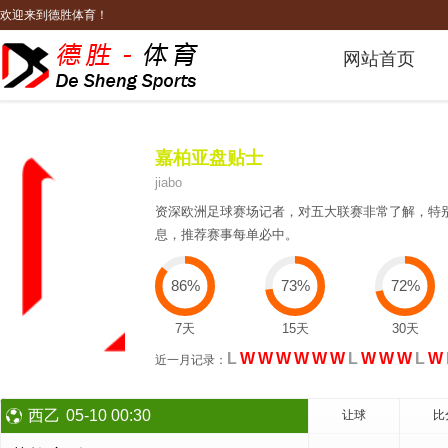
欢迎来到德胜体育！
网站首页
嘉柏亚盘贴士
jiabo
资深欧洲足球赛场记者，对五大联赛非常了解，特
息，推荐赛事每单必中。
86%
73%
72%
7天
15天
30天
L
W
W
W
W
W
W
L
W
W
W
L
W
近一月记录：
西乙
05-10 00:30
让球
比