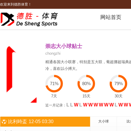
欢迎来到德胜体育！
网站首页
崇志大小球贴士
chongzhi
精通各国大小联赛，特别是五大联，葡超挪超瑞典
冷，喜欢以小搏大。
71%
80%
79%
7天
15天
30天
L
L
W
L
W
W
W
W
W
W
L
W
W
近一月记录：
比利時盃
12-05 03:30
大小球
比