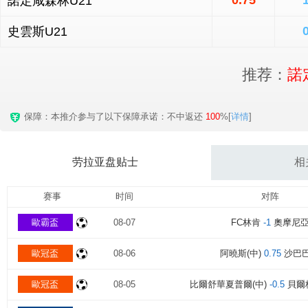
0.75
諾定咸森林U21
史雲斯U21
推荐：
諾
保障：本推介参与了以下保障承诺：不中返还
100
%[
详情
]
劳拉亚盘贴士
相
赛事
时间
对阵
歐霸盃
08-07
FC林肯
-1
奧摩尼
歐冠盃
08-06
阿曉斯(中)
0.75
沙巴
歐冠盃
08-05
比爾舒華夏普爾(中)
-0.5
貝爾