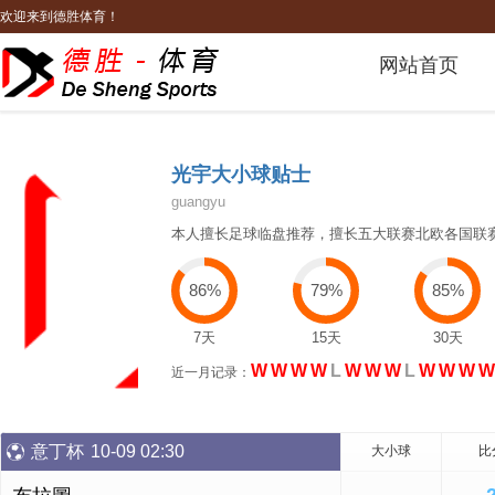
欢迎来到德胜体育！
网站首页
光宇大小球贴士
guangyu
本人擅长足球临盘推荐，擅长五大联赛北欧各国联
86%
79%
85%
7天
15天
30天
W
W
W
W
L
W
W
W
L
W
W
W
W
近一月记录：
意丁杯
10-09 02:30
大小球
比