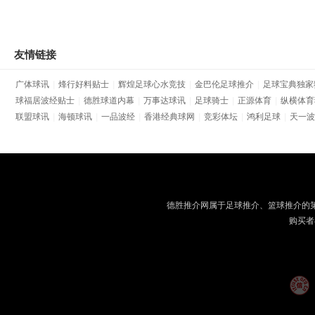
友情链接
广体球讯
|
烽行好料贴士
|
辉煌足球心水竞技
|
金巴伦足球推介
|
足球宝典独家
球福居波经贴士
|
德胜球道内幕
|
万事达球讯
|
足球骑士
|
正源体育
|
纵横体育
联盟球讯
|
海顿球讯
|
一品波经
|
香港经典球网
|
竞彩体坛
|
鸿利足球
|
天一波
德胜推介网属于足球推介、篮球推介的
购买者