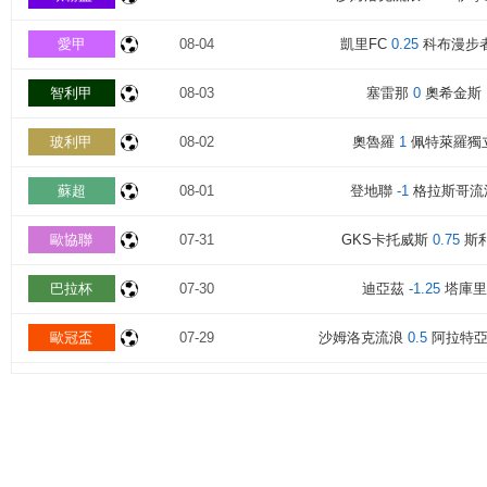
愛甲
08-04
凱里FC
0.25
科布漫步
智利甲
08-03
塞雷那
0
奧希金斯
玻利甲
08-02
奧魯羅
1
佩特萊羅獨
蘇超
08-01
登地聯
-1
格拉斯哥流
歐協聯
07-31
GKS卡托威斯
0.75
斯
巴拉杯
07-30
迪亞茲
-1.25
塔庫里
歐冠盃
07-29
沙姆洛克流浪
0.5
阿拉特亞