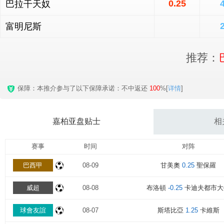
0.25
巴拉干天奴
富明尼斯
推荐：
保障：本推介参与了以下保障承诺：不中返还
100
%[
详情
]
嘉柏亚盘贴士
相
赛事
时间
对阵
巴西甲
08-09
甘美奧
0.25
聖保羅
威超
08-08
布洛頓
-0.25
卡迪夫都市大
球會友誼
08-07
斯塔比亞
1.25
卡維斯