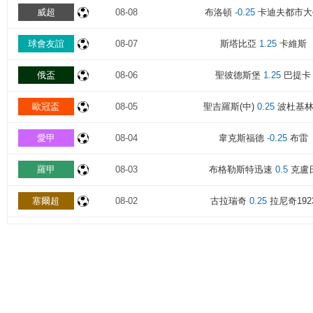
威超
08-08
布洛頓
-0.25
卡迪夫都市大
球會友誼
08-07
斯塔比亞
1.25
卡維斯
俄盃
08-06
聖彼德斯堡
1.25
巴提卡
歐冠盃
08-05
聖吉羅斯(中)
0.25
波杜基
愛甲
08-04
韋克斯福德
-0.25
布雷
羅甲
08-03
布格勒斯特迅速
0.5
克盧
塞爾超
08-02
古拉瑞奇
0.25
拉尼奇192