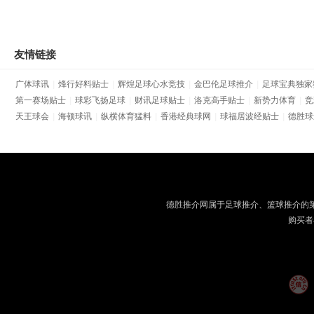
友情链接
广体球讯
|
烽行好料贴士
|
辉煌足球心水竞技
|
金巴伦足球推介
|
足球宝典独家
第一赛场贴士
|
球彩飞扬足球
|
财讯足球贴士
|
洛克高手贴士
|
新势力体育
|
竞
天王球会
|
海顿球讯
|
纵横体育猛料
|
香港经典球网
|
球福居波经贴士
|
德胜球
德胜推介网属于足球推介、篮球推介的
购买者