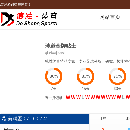
欢迎来到德胜体育！
网站首页
球道金牌贴士
qiudaojinpai
德胜体育特聘专家，专业足球分析、研究、预测推
86%
80%
79%
7天
15天
30天
W
W
W
L
W
W
W
W
W
W
W
L
W
近一月记录：
蘇聯盃
07-16 02:45
让球
比