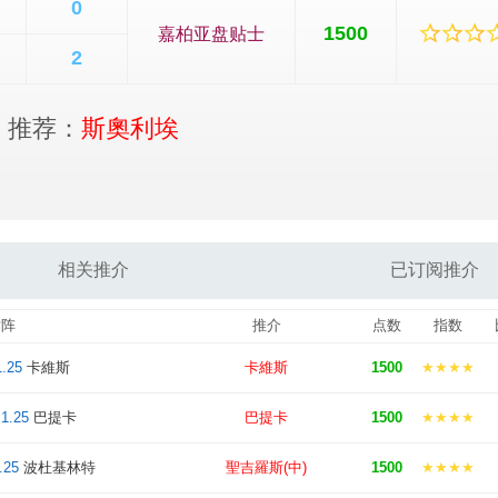
0
1500
嘉柏亚盘贴士
2
推荐：
斯奧利埃
相关推介
已订阅推介
对阵
推介
点数
指数
1.25
卡維斯
卡維斯
1500
★★★★
堡
1.25
巴提卡
巴提卡
1500
★★★★
.25
波杜基林特
聖吉羅斯(中)
1500
★★★★