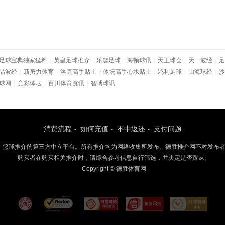
足球宝典独家猛料
|
英皇足球推介
|
乐趣足球
|
海顿球讯
|
天王球会
|
天一波经
|
足
品波经
|
新势力体育
|
洛克高手贴士
|
体坛高手心水贴士
|
鸿利足球
|
山海球经
|
沙
球网
|
竞彩体坛
|
百川体育资讯
|
智博球讯
消费流程
如何充值
不中返还
支付问题
-
-
-
、篮球推介的第三方中立平台。所有推介均为网络收集所发布。德胜推介网不对发布
购买者在购买相关推介时，请综合参考信息自行筛选，并决定是否跟从。
Copyright © 德胜体育网