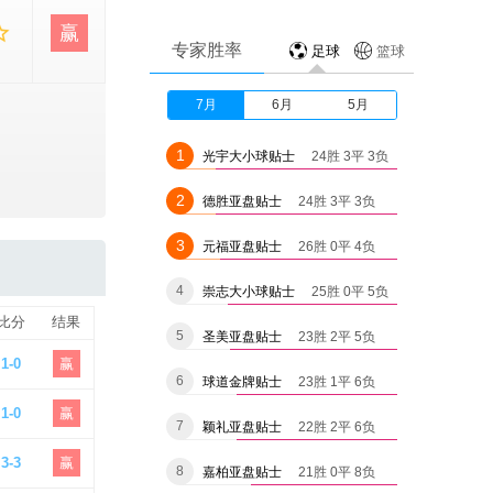
赢
专家胜率
足球
篮球
7月
6月
5月
1
光宇大小球贴士
24
胜
3
平
3
负
89%
2
德胜亚盘贴士
24
胜
3
平
3
负
89%
3
元福亚盘贴士
26
胜
0
平
4
负
87%
4
崇志大小球贴士
25
胜
0
平
5
负
83%
比分
结果
5
圣美亚盘贴士
23
胜
2
平
5
负
1-0
赢
82%
6
球道金牌贴士
23
胜
1
平
6
负
79%
1-0
赢
7
颖礼亚盘贴士
22
胜
2
平
6
负
79%
3-3
赢
8
嘉柏亚盘贴士
21
胜
0
平
8
负