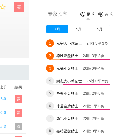
赢
专家胜率
足球
篮球
7月
6月
5月
1
光宇大小球贴士
24
胜
3
平
3
负
89%
2
德胜亚盘贴士
24
胜
3
平
3
负
89%
3
元福亚盘贴士
26
胜
0
平
4
负
87%
4
崇志大小球贴士
25
胜
0
平
5
负
比分
结果
83%
5
圣美亚盘贴士
23
胜
2
平
5
负
3-0
赢
82%
6
球道金牌贴士
23
胜
1
平
6
负
0-0
赢
79%
7
颖礼亚盘贴士
22
胜
2
平
6
负
3-2
输
79%
8
嘉柏亚盘贴士
21
胜
0
平
8
负