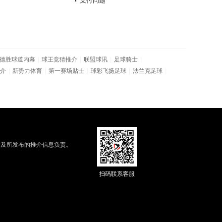
支付问题
德胜球道内幕
|
球王竞猜推介
|
联盟球讯
|
足球骑士
|
介
|
新势力体育
|
第一赛场贴士
|
球彩飞扬足球
|
法兰克足球
|
者及所发布的推介信息负责。
扫码联系客服