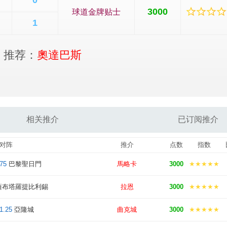
0
3000
球道金牌贴士
1
推荐：
奧達巴斯
相关推介
已订阅推介
对阵
推介
点数
指数
.75
巴黎聖日門
馬略卡
3000
★★★★★
薩布塔羅提比利錫
拉恩
3000
★★★★★
1.25
亞隆城
曲克城
3000
★★★★★