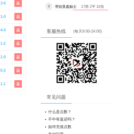
72%
3-0
赢
9
劳拉亚盘贴士
17
胜
2
平
10
负
63%
1-0
赢
4-0
赢
客服热线
(每天9:00-24:00)
1-2
赢
1-0
赢
0-2
赢
1-1
赢
常见问题
什么是点数？
不中有返还吗？
如何充值点数