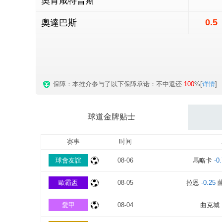
奧肯咸特普斯
0.5
奧達巴斯
保障：本推介参与了以下保障承诺：不中返还
100
%[
详情
]
球道金牌贴士
赛事
时间
球會友誼
08-06
馬略卡
-0
歐霸盃
08-05
拉恩
-0.25
愛甲
08-04
曲克城