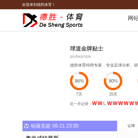
欢迎来到德胜体育！
网
球道金牌贴士
qiudaojinpai
德胜体育特聘专家，专业足球分析、研
86%
80%
7天
15天
W
W
L
W
W
W
W
W
近一月记录：
哈薩克超
06-21 23:30
让球