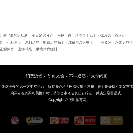
足球宝典独家猛料
|
英皇足球推介
|
乐趣足球
|
洛克高手贴士
|
体坛高手心水贴士
|
育
|
竞彩体坛
|
鸿利足球
|
财讯足球贴士
|
球福居波经贴士
|
一品波经
|
永隆足球推
正源体育
|
山海球经
|
纵横体育猛料
消费流程
如何充值
不中返还
支付问题
-
-
-
、篮球推介的第三方中立平台。所有推介均为网络收集所发布。德胜推介网不对发布
购买者在购买相关推介时，请综合参考信息自行筛选，并决定是否跟从。
Copyright © 德胜体育网