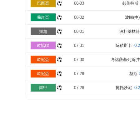
巴西盃
08-03
彭美拉斯
葡超盃
08-02
波圖(中
挪超
08-01
波杜基林
歐協聯
07-31
蘇積斯卡
-0.
歐冠盃
07-30
考諾薩基列斯(中
歐冠盃
07-29
赫斯
羅甲
07-28
博托沙尼
-0.