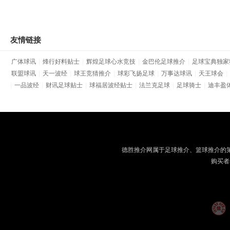
友情链接
广体球讯
|
烽行好料贴士
|
辉煌足球心水竞技
|
金巴伦足球推介
|
足球宝典独家
联盟球讯
|
天一波经
|
球王竞猜推介
|
球彩飞扬足球
|
万事达球讯
|
天王球会
|
|
一品波经
|
财讯足球贴士
|
球福居波经贴士
|
法兰克足球
|
足球骑士
|
迪丰盈
德胜推介网属于足球推介、篮球推介的
购买者