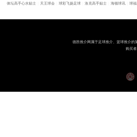
体坛高手心水贴士
|
天王球会
|
球彩飞扬足球
|
洛克高手贴士
|
海顿球讯
|
球福
德胜推介网属于足球推介、篮球推介的
购买者