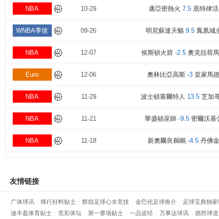
NBA
10-29
邁亞密熱火
7.5
底特律活
WNBA季後
09-26
明尼蘇達天貓
9.5
鳳凰城
NBA
12-07
侯斯頓火箭
-2.5
奧克拉荷馬
Euro
12-06
奧林比亞高斯
-3
皇家馬
NBA
11-29
波士頓塞爾特人
13.5
芝加
NBA
11-21
華盛頓巫師
-9.5
密爾沃基
NBA
11-18
新奧爾良鵜鶘
-4.5
丹佛金
友情链接
广体球讯
|
烽行好料贴士
|
辉煌足球心水竞技
|
金巴伦足球推介
|
足球宝典独家
迪丰盈体育贴士
|
竞彩体坛
|
第一赛场贴士
|
一品波经
|
万事达球讯
|
德胜球道