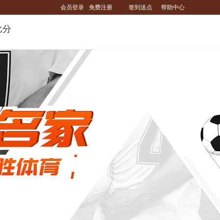
会员登录
免费注册
签到送点
帮助中心
比分