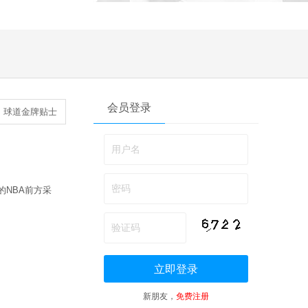
会员登录
球道金牌贴士
的NBA前方采
新朋友，
免费注册