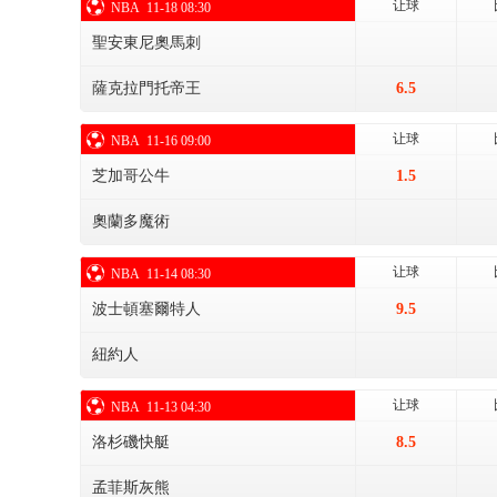
让球
NBA
11-18 08:30
聖安東尼奧馬刺
薩克拉門托帝王
6.5
让球
NBA
11-16 09:00
芝加哥公牛
1.5
奧蘭多魔術
让球
NBA
11-14 08:30
波士頓塞爾特人
9.5
紐約人
让球
NBA
11-13 04:30
洛杉磯快艇
8.5
孟菲斯灰熊