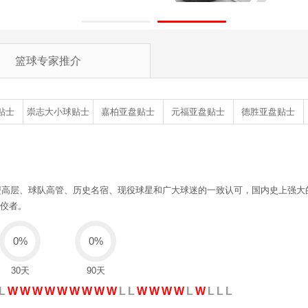
篮球专家推介
贴士
崇志大小球贴士
嘉柏亚盘贴士
元福亚盘贴士
德胜亚盘贴士
联盟高层、球队高管、历史名宿、现役球星和广大球迷的一致认可，国内史上强大
佼者。
0%
0%
30天
90天
L
W
W
W
W
W
W
W
W
W
L
L
W
W
W
W
L
W
L
L
L