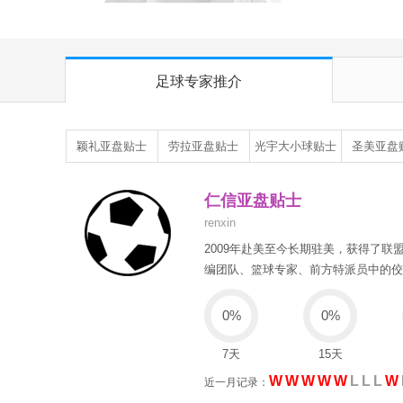
足球专家推介
颖礼亚盘贴士
劳拉亚盘贴士
光宇大小球贴士
圣美亚盘
仁信亚盘贴士
renxin
2009年赴美至今长期驻美，获得了
编团队、篮球专家、前方特派员中的佼
0%
0%
7天
15天
W
W
W
W
W
L
L
L
W
近一月记录：