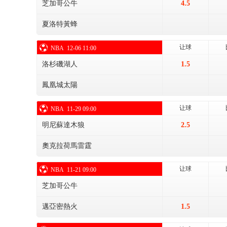
芝加哥公牛
4.5
夏洛特黃蜂
让球
NBA
12-06 11:00
洛杉磯湖人
1.5
鳳凰城太陽
让球
NBA
11-29 09:00
明尼蘇達木狼
2.5
奧克拉荷馬雷霆
让球
NBA
11-21 09:00
芝加哥公牛
邁亞密熱火
1.5