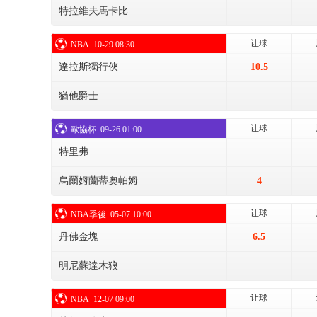
特拉維夫馬卡比
让球
NBA
10-29 08:30
達拉斯獨行俠
10.5
猶他爵士
让球
歐協杯
09-26 01:00
特里弗
烏爾姆蘭蒂奧帕姆
4
让球
NBA季後
05-07 10:00
丹佛金塊
6.5
明尼蘇達木狼
让球
NBA
12-07 09:00