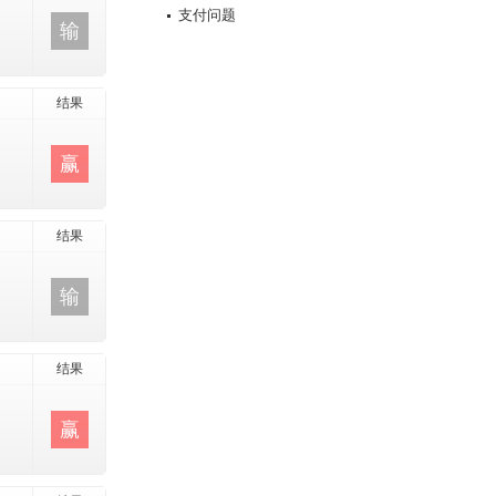
支付问题
输
结果
赢
结果
输
结果
赢