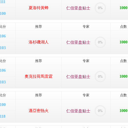
111
夏洛特黃蜂
1000
仁信亚盘贴士
0%
100
比分
推荐
专家
点数
106
洛杉磯湖人
1000
仁信亚盘贴士
0%
103
比分
推荐
专家
点数
106
奧克拉荷馬雷霆
1000
仁信亚盘贴士
0%
103
比分
推荐
专家
点数
100
邁亞密熱火
1000
仁信亚盘贴士
0%
118