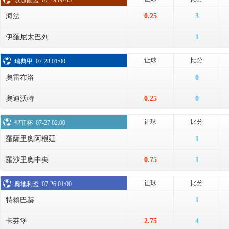
以超圖盃
07-29 00:45
海法
0.25
3
伊羅尼太巴列
1
让球
比分
瑞典甲
07-28 01:00
奧雷布洛
0
奧迪沃特
0.25
0
让球
比分
聖菲杯
07-27 02:00
羅薩里奧阿根廷
1
羅沙里奧中央
0.75
1
让球
比分
奧地利盃
07-26 01:00
特賴巴赫
1
卡芬堡
2.75
4