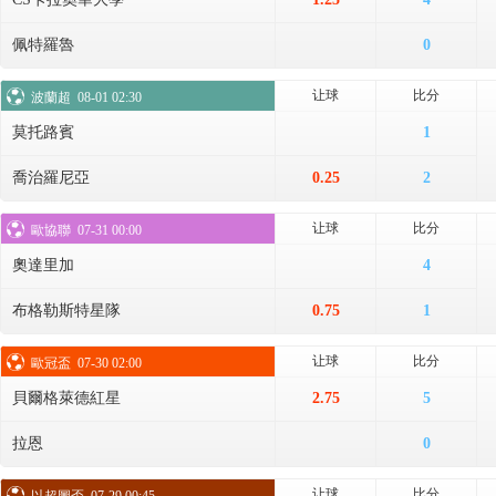
佩特羅魯
0
让球
比分
波蘭超
08-01 02:30
莫托路賓
1
喬治羅尼亞
0.25
2
让球
比分
歐協聯
07-31 00:00
奧達里加
4
布格勒斯特星隊
0.75
1
让球
比分
歐冠盃
07-30 02:00
貝爾格萊德紅星
2.75
5
拉恩
0
让球
比分