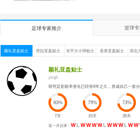
篮球专
足球专家推介
颖礼亚盘贴士
劳拉亚盘贴士
光宇大小球贴士
圣美亚盘贴士
崇志
颖礼亚盘贴士
yingli
研究足彩赔率变化已经有8年之久，形成自己一套
83%
79%
73%
7天
15天
30天
W
L
W
W
W
W
L
W
W
W
L
W
W
近一月记录：